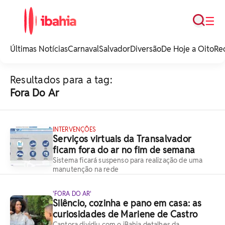
Busca
☰
iBahia é o portal de
noticias e
Últimas Notícias
Carnaval
Salvador
Diversão
De Hoje a Oito
Re
entretenimento da
Bahia.
Resultados para a tag:
Fora Do Ar
INTERVENÇÕES
Serviços virtuais da Transalvador
ficam fora do ar no fim de semana
Sistema ficará suspenso para realização de uma
manutenção na rede
'FORA DO AR'
Silêncio, cozinha e pano em casa: as
curiosidades de Mariene de Castro
Cantora dividiu com o iBahia detalhes da