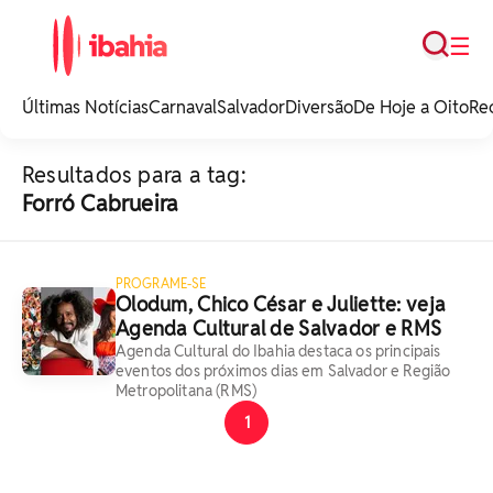
Busca
☰
iBahia é o portal de
noticias e
Últimas Notícias
Carnaval
Salvador
Diversão
De Hoje a Oito
Re
entretenimento da
Bahia.
Resultados para a tag:
Forró Cabrueira
PROGRAME-SE
Olodum, Chico César e Juliette: veja
Agenda Cultural de Salvador e RMS
Agenda Cultural do Ibahia destaca os principais
eventos dos próximos dias em Salvador e Região
Metropolitana (RMS)
1