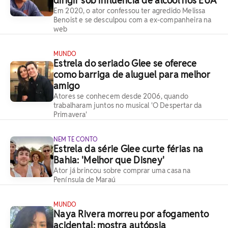
dirigir sob influência de álcool nos EUA
Em 2020, o ator confessou ter agredido Melissa
Benoist e se desculpou com a ex-companheira na
web
MUNDO
Estrela do seriado Glee se oferece
como barriga de aluguel para melhor
amigo
Atores se conhecem desde 2006, quando
trabalharam juntos no musical 'O Despertar da
Primavera'
NEM TE CONTO
Estrela da série Glee curte férias na
Bahia: 'Melhor que Disney'
Ator já brincou sobre comprar uma casa na
Península de Maraú
MUNDO
Naya Rivera morreu por afogamento
acidental; mostra autópsia