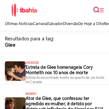
Busca
☰
iBahia é o portal de
noticias e
Últimas Notícias
Carnaval
Salvador
Diversão
De Hoje a Oito
Re
entretenimento da
Bahia.
Resultados para a tag:
Glee
SAUDADE
Estrela de Glee homenageia Cory
Monteith nos 10 anos de morte
Artista foi encontrado morto no quarto de um hotel
no Canadá
MUNDO
Ator de Glee, que confessou ter
agredido ex-mulher, é detido por