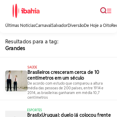
Busca
☰
iBahia é o portal de
noticias e
Últimas Notícias
Carnaval
Salvador
Diversão
De Hoje a Oito
Re
entretenimento da
Bahia.
Resultados para a tag:
Grandes
SAÚDE
Brasileiros cresceram cerca de 10
centímetros em um século
De acordo com estudo que comparou a altura
média das pessoas de 200 países, entre 1914 e
2014, as brasileiras ganharam em média 10,7
centímetros
ESPORTES
BrasilxUruguai: duelo já colocou frente