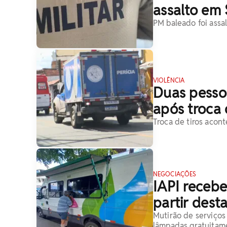
assalto em
PM baleado foi assal
VIOLÊNCIA
Duas pesso
após troca 
Troca de tiros acon
NEGOCIAÇÕES
IAPI recebe
partir desta
Mutirão de serviços
lâmpadas gratuitam