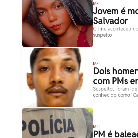
IAPI
Jovem é mor
Salvador
Crime aconteceu no b
suspeito
IAPI
Dois homen
com PMs e
Suspeitos foram ide
conhecido como 'Cab
IAPI
PM é balea