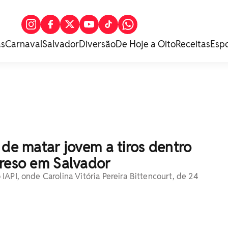
as
Carnaval
Salvador
Diversão
De Hoje a Oito
Receitas
Esp
 de matar jovem a tiros dentro
preso em Salvador
IAPI, onde Carolina Vitória Pereira Bittencourt, de 24