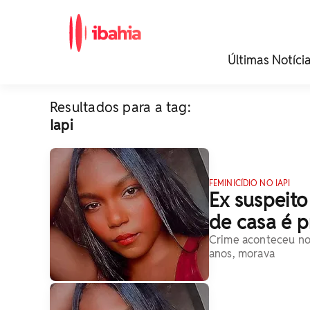
iBahia é o portal de
Últimas Notíci
noticias e
entretenimento da
Bahia.
Resultados para a tag:
Iapi
FEMINICÍDIO NO IAPI
Ex suspeito
de casa é 
Crime aconteceu no 
anos, morava