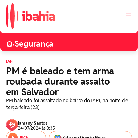
☰
Segurança
•
IAPI
PM é baleado e tem arma
roubada durante assalto
em Salvador
PM baleado foi assaltado no bairro do IAPI, na noite de
terça-feira (23)
Iamany Santos
24/07/2024 às 8:35
Ouça
iBahia no Google News