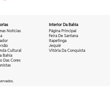
orias
Interior Da Bahia
mas Notícias
Página Principal
ia
Feira De Santana
vador
Itapetinga
ersão
Jequié
nda Cultural
Vitória Da Conquista
a Bahia
vo Das Cores
nistas
servados.