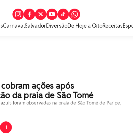
as
Carnaval
Salvador
Diversão
De Hoje a Oito
Receitas
Esp
 cobram ações após
ão da praia de São Tomé
azuis foram observadas na praia de São Tomé de Paripe,
1