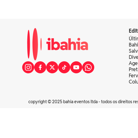
Edit
Últi
Bah
Sal
Div
Age
Pret
Fer
Colu
copyright © 2025 bahia eventos ltda - todos os direitos re