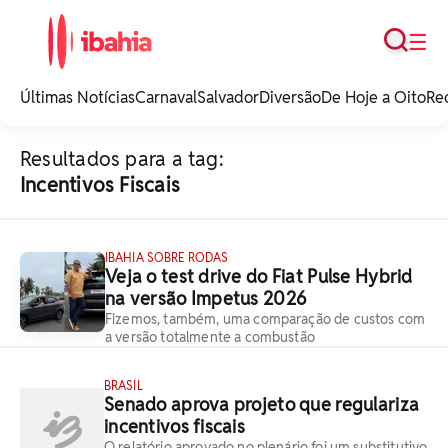
Busca
☰
iBahia é o portal de
noticias e
Últimas Notícias
Carnaval
Salvador
Diversão
De Hoje a Oito
Re
entretenimento da
Bahia.
Resultados para a tag:
Incentivos Fiscais
IBAHIA SOBRE RODAS
Veja o test drive do Fiat Pulse Hybrid
na versão Impetus 2026
Fizemos, também, uma comparação de custos com
a versão totalmente a combustão
BRASIL
Senado aprova projeto que regulariza
incentivos fiscais
O relatório aprovado no plenário foi um substitutivo