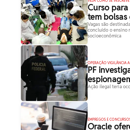
VEJA COMO SE INSCREVE
Curso para
tem bolsas 
Vagas são destinad
concluído o ensino
socioeconômica
OPERAÇÃO VIGILÂNCIA 
PF investig
espionagem
Ação ilegal teria o
EMPREGOS E CONCURSO
Oracle ofe