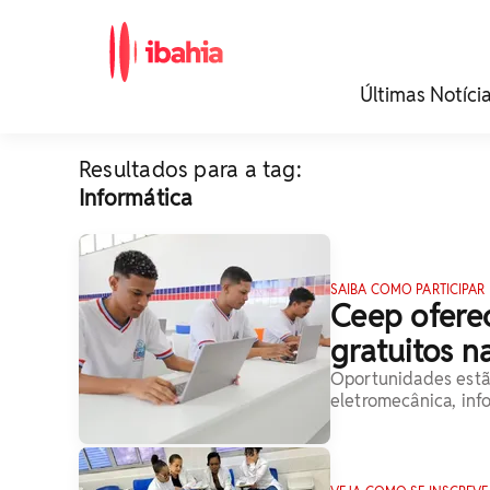
iBahia é o portal de
Últimas Notíci
noticias e
entretenimento da
Bahia.
Resultados para a tag:
Informática
SAIBA COMO PARTICIPAR
Ceep ofere
gratuitos n
Oportunidades estão
eletromecânica, info