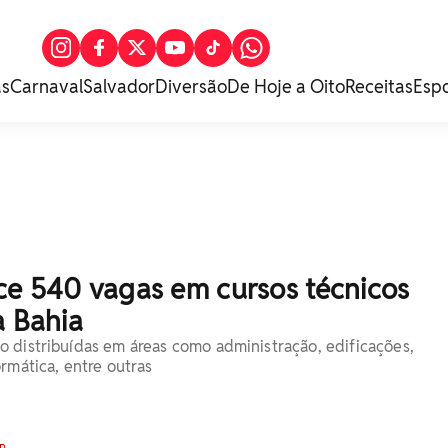
as
Carnaval
Salvador
Diversão
De Hoje a Oito
Receitas
Esp
ce 540 vagas em cursos técnicos
a Bahia
 distribuídas em áreas como administração, edificações,
rmática, entre outras