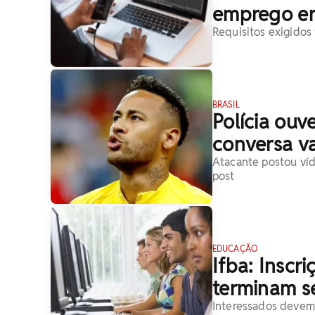
emprego em
Requisitos exigidos
BRASIL
Polícia ouv
conversa v
Atacante postou víd
post
EDUCAÇÃO
Ifba: Inscr
terminam s
Interessados devem 