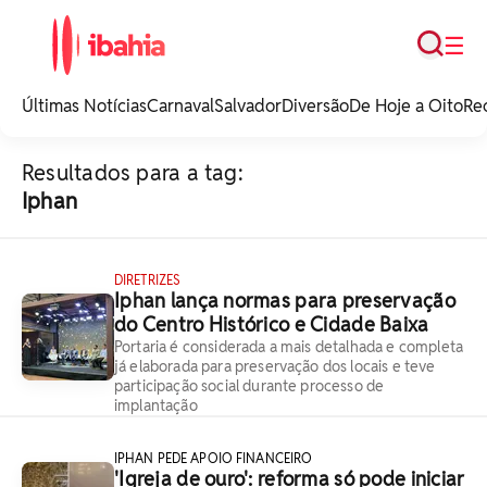
Busca
☰
iBahia é o portal de
noticias e
Últimas Notícias
Carnaval
Salvador
Diversão
De Hoje a Oito
Re
entretenimento da
Bahia.
Resultados para a tag:
Iphan
DIRETRIZES
Iphan lança normas para preservação
do Centro Histórico e Cidade Baixa
Portaria é considerada a mais detalhada e completa
já elaborada para preservação dos locais e teve
participação social durante processo de
implantação
IPHAN PEDE APOIO FINANCEIRO
'Igreja de ouro': reforma só pode iniciar