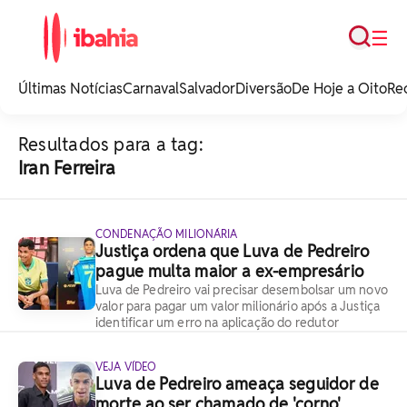
Busca
☰
iBahia é o portal de
noticias e
Últimas Notícias
Carnaval
Salvador
Diversão
De Hoje a Oito
Re
entretenimento da
Bahia.
Resultados para a tag:
Iran Ferreira
CONDENAÇÃO MILIONÁRIA
Justiça ordena que Luva de Pedreiro
pague multa maior a ex-empresário
Luva de Pedreiro vai precisar desembolsar um novo
valor para pagar um valor milionário após a Justiça
identificar um erro na aplicação do redutor
VEJA VÍDEO
Luva de Pedreiro ameaça seguidor de
morte ao ser chamado de 'corno'