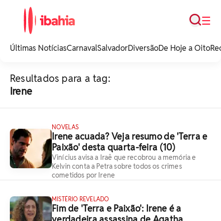
Busca
☰
iBahia é o portal de
noticias e
Últimas Notícias
Carnaval
Salvador
Diversão
De Hoje a Oito
Re
entretenimento da
Bahia.
Resultados para a tag:
Irene
NOVELAS
Irene acuada? Veja resumo de 'Terra e
Paixão' desta quarta-feira (10)
Vinícius avisa a Iraê que recobrou a memória e
Kelvin conta a Petra sobre todos os crimes
cometidos por Irene
MISTÉRIO REVELADO
Fim de 'Terra e Paixão': Irene é a
verdadeira assassina de Agatha