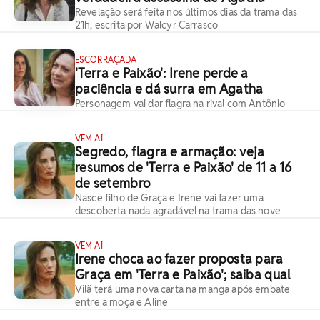
Revelação será feita nos últimos dias da trama das
21h, escrita por Walcyr Carrasco
ESCORRAÇADA
'Terra e Paixão': Irene perde a
paciência e dá surra em Agatha
Personagem vai dar flagra na rival com Antônio
VEM AÍ
Segredo, flagra e armação: veja
resumos de 'Terra e Paixão' de 11 a 16
de setembro
Nasce filho de Graça e Irene vai fazer uma
descoberta nada agradável na trama das nove
VEM AÍ
Irene choca ao fazer proposta para
Graça em 'Terra e Paixão'; saiba qual
Vilã terá uma nova carta na manga após embate
entre a moça e Aline