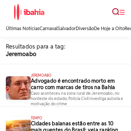
Busca
☰
iBahia é o portal de
noticias e
Últimas Notícias
Carnaval
Salvador
Diversão
De Hoje a Oito
Re
entretenimento da
Bahia.
Resultados para a tag:
Jeremoabo
JEREMOABO
Advogado é encontrado morto em
carro com marcas de tiros na Bahia
Caso aconteceu na zona rural de Jeremoabo, no
nordeste do estado; Polícia Civil investiga autoria e
motivação do crime
TEMPO
Cidades baianas estão entre as 10
mais quentes do Brasil; veja ranking