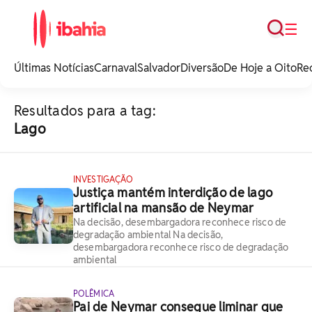
Busca
☰
iBahia é o portal de
noticias e
Últimas Notícias
Carnaval
Salvador
Diversão
De Hoje a Oito
Re
entretenimento da
Bahia.
Resultados para a tag:
Lago
INVESTIGAÇÃO
Justiça mantém interdição de lago
artificial na mansão de Neymar
Na decisão, desembargadora reconhece risco de
degradação ambiental Na decisão,
desembargadora reconhece risco de degradação
ambiental
POLÊMICA
Pai de Neymar consegue liminar que