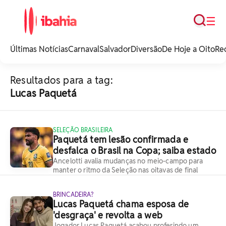
Busca
☰
iBahia é o portal de
noticias e
Últimas Notícias
Carnaval
Salvador
Diversão
De Hoje a Oito
Re
entretenimento da
Bahia.
Resultados para a tag:
Lucas Paquetá
SELEÇÃO BRASILEIRA
Paquetá tem lesão confirmada e
desfalca o Brasil na Copa; saiba estado
Ancelotti avalia mudanças no meio-campo para
manter o ritmo da Seleção nas oitavas de final
BRINCADEIRA?
Lucas Paquetá chama esposa de
'desgraça' e revolta a web
Jogador Lucas Paquetá acabou proferindo um