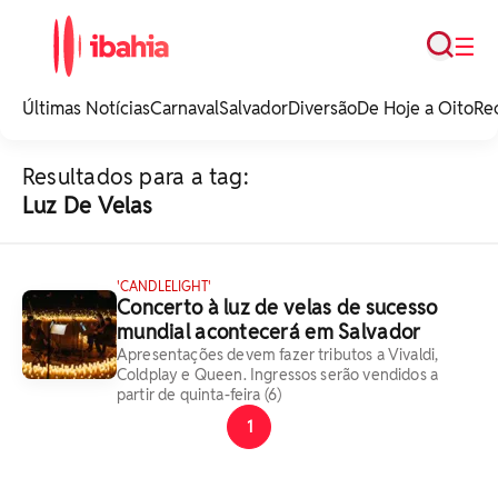
Busca
☰
iBahia é o portal de
noticias e
Últimas Notícias
Carnaval
Salvador
Diversão
De Hoje a Oito
Re
entretenimento da
Bahia.
Resultados para a tag:
Luz De Velas
'CANDLELIGHT'
Concerto à luz de velas de sucesso
mundial acontecerá em Salvador
Apresentações devem fazer tributos a Vivaldi,
Coldplay e Queen. Ingressos serão vendidos a
partir de quinta-feira (6)
1