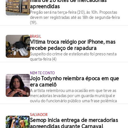
mais de 20 lotes de mercadorias
apreendidas
Pregão será na terça-feira (20), às 10h. Propostas
devem ser registradas até as 18h de segunda-feira
(19).
BRASIL
Vítima troca relógio por iPhone, mas
recebe pedaço de rapadura
Suspeito do crime de estelionato foi preso nesta
quarta-feira (4)
NEM TE CONTO
Jojo Todynho relembra época em que
era camelô
A artista relembrou uma ocasião em que teve as
mercadorias levadas por um guarda municipal e
ouviu do funcionário público uma frase polêmica
SALVADOR
Semop inicia entrega de mercadorias
apreendidas durante Carnaval