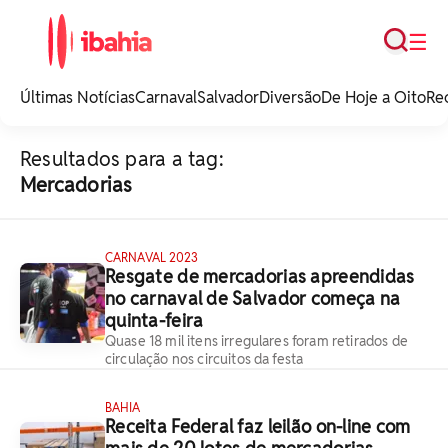
Busca
☰
iBahia é o portal de
noticias e
Últimas Notícias
Carnaval
Salvador
Diversão
De Hoje a Oito
Re
entretenimento da
Bahia.
Resultados para a tag:
Mercadorias
CARNAVAL 2023
Resgate de mercadorias apreendidas
no carnaval de Salvador começa na
quinta-feira
Quase 18 mil itens irregulares foram retirados de
circulação nos circuitos da festa
BAHIA
Receita Federal faz leilão on-line com