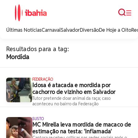
Busca
☰
iBahia é o portal de
noticias e
Últimas Notícias
Carnaval
Salvador
Diversão
De Hoje a Oito
Re
entretenimento da
Bahia.
Resultados para a tag:
Mordida
FEDERAÇÃO
Idosa é atacada e mordida por
cachorro de vizinho em Salvador
Tutor pretende doar animal da raça; caso
aconteceu no bairro da Federação
SUSTO
MC Mirella leva mordida de macaco de
estimação na testa: 'Inflamada'
Cantora recebeu críticas nas redes sociais após o