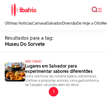
Busca
☰
iBahia é o portal de
noticias e
Últimas Notícias
Carnaval
Salvador
Diversão
De Hoje a Oito
Re
entretenimento da
Bahia.
Resultados para a tag:
Museu Do Sorvete
NÃO ÓBVIO
Lugares em Salvador para
experimentar sabores diferentões
Entre releituras da culinária baiana, sobremesas
criativas e propostas autorais, cena gastronômica
de Salvador vai muito além do óbvio
1