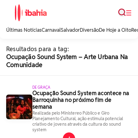
Busca
☰
iBahia é o portal de
noticias e
Últimas Notícias
Carnaval
Salvador
Diversão
De Hoje a Oito
Re
entretenimento da
Bahia.
Resultados para a tag:
Ocupação Sound System – Arte Urbana Na
Comunidade
DE GRAÇA
Ocupação Sound System acontece na
Barroquinha no próximo fim de
semana
Realizada pelo Ministereo Público e Giro
Planejamento Cultural, ação estimula potencial
criativo de jovens através da cultura do sound
system