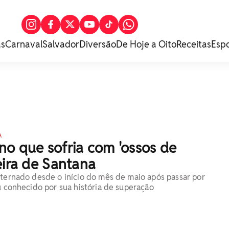
as
Carnaval
Salvador
Diversão
De Hoje a Oito
Receitas
Esp
A
no que sofria com 'ossos de
eira de Santana
nternado desde o início do mês de maio após passar por
ou conhecido por sua história de superação