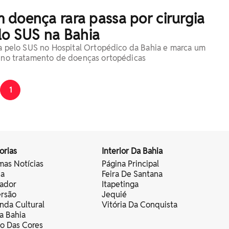
 doença rara passa por cirurgia
lo SUS na Bahia
ada pelo SUS no Hospital Ortopédico da Bahia e marca um
o no tratamento de doenças ortopédicas
1
orias
Interior Da Bahia
mas Notícias
Página Principal
ia
Feira De Santana
vador
Itapetinga
ersão
Jequié
nda Cultural
Vitória Da Conquista
a Bahia
vo Das Cores