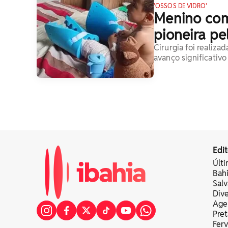
'OSSOS DE VIDRO'
Menino com
pioneira pe
Cirurgia foi realiz
avanço significativ
Edit
Últi
Bah
Sal
Div
Age
Pret
Fer