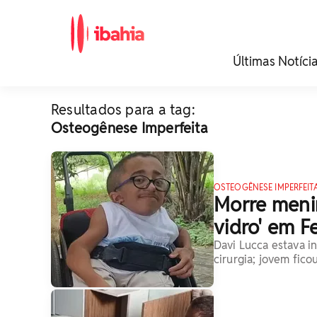
iBahia é o portal de
Últimas Notíci
noticias e
entretenimento da
Bahia.
Resultados para a tag:
Osteogênese Imperfeita
OSTEOGÊNESE IMPERFEIT
Morre meni
vidro' em F
Davi Lucca estava i
cirurgia; jovem fic