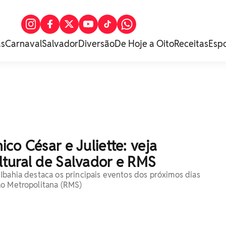
as
Carnaval
Salvador
Diversão
De Hoje a Oito
Receitas
Esp
co César e Juliette: veja
tural de Salvador e RMS
Ibahia destaca os principais eventos dos próximos dias
ão Metropolitana (RMS)