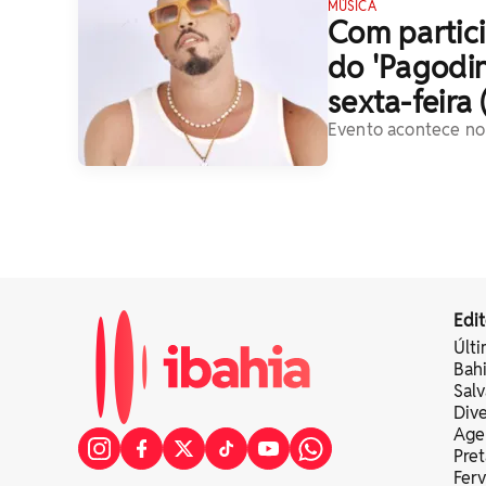
MÚSICA
Com partici
do 'Pagodi
sexta-feira 
Evento acontece no
Edit
Últi
Bah
Sal
Div
Age
Pret
Fer