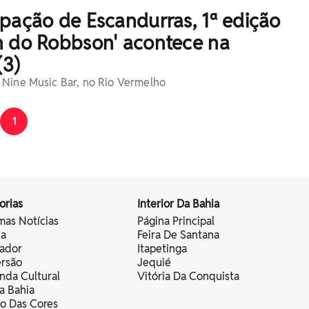
pação de Escandurras, 1ª edição
n do Robbson' acontece na
(3)
 Nine Music Bar, no Rio Vermelho
1
orias
Interior Da Bahia
mas Notícias
Página Principal
ia
Feira De Santana
vador
Itapetinga
ersão
Jequié
nda Cultural
Vitória Da Conquista
a Bahia
vo Das Cores