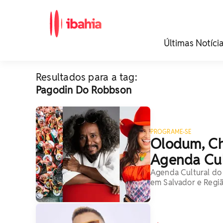
iBahia é o portal de
Últimas Notíci
noticias e
entretenimento da
Bahia.
Resultados para a tag:
Pagodin Do Robbson
PROGRAME-SE
Olodum, Chi
Agenda Cul
Agenda Cultural do 
em Salvador e Regi