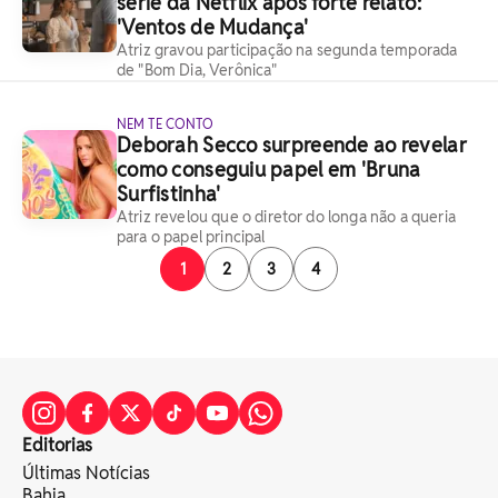
série da Netflix após forte relato:
'Ventos de Mudança'
Atriz gravou participação na segunda temporada
de "Bom Dia, Verônica"
NEM TE CONTO
Deborah Secco surpreende ao revelar
como conseguiu papel em 'Bruna
Surfistinha'
Atriz revelou que o diretor do longa não a queria
para o papel principal
1
2
3
4
Editorias
Últimas Notícias
Bahia