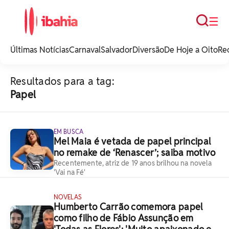
Busca
☰
iBahia é o portal de
noticias e
Últimas Notícias
Carnaval
Salvador
Diversão
De Hoje a Oito
Re
entretenimento da
Bahia.
Resultados para a tag:
Papel
EM BUSCA
Mel Maia é vetada de papel principal
no remake de ‘Renascer’; saiba motivo
Recentemente, atriz de 19 anos brilhou na novela
'Vai na Fé'
NOVELAS
Humberto Carrão comemora papel
como filho de Fábio Assunção em