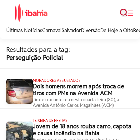
Busca
☰
iBahia é o portal de
noticias e
Últimas Notícias
Carnaval
Salvador
Diversão
De Hoje a Oito
Re
entretenimento da
Bahia.
Resultados para a tag:
Perseguição Policial
MORADORES ASSUSTADOS
Dois homens morrem após troca de
tiros com PMs na Avenida ACM
Tiroteio aconteceu nesta quarta-feira (30), a
Avenida Antônio Carlos Magalhães (ACM)
TEIXEIRA DE FREITAS
Jovem de 18 anos rouba carro, capota
e causa incêndio na Bahia
Roubo aconteceu em Teixeira de Freitas, no