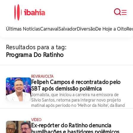
Busca
☰
iBahia é o portal de
noticias e
Últimas Notícias
Carnaval
Salvador
Diversão
De Hoje a Oito
Re
entretenimento da
Bahia.
Resultados para a tag:
Programa Do Ratinho
REVIRAVOLTA
Felipeh Campos é recontratado pelo
SBT após demissão polêmica
Jornalista, que iniciou a carreira na emissora de
Silvio Santos, retorna para integrar novo projeto
matinal após período no 'Melhor da Noite', da Band
VÍDEO
Ex-repórter do Ratinho denuncia
humilhações e bastidores polêmicos