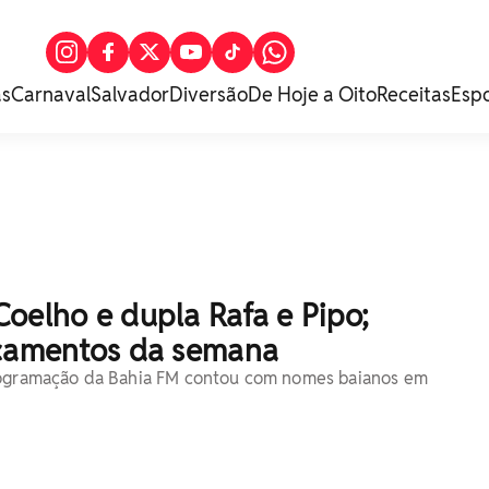
as
Carnaval
Salvador
Diversão
De Hoje a Oito
Receitas
Esp
oelho e dupla Rafa e Pipo;
nçamentos da semana
rogramação da Bahia FM contou com nomes baianos em