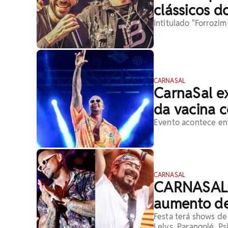
clássicos d
Intitulado "Forrozim
CARNASAL
CarnaSal e
da vacina c
Evento acontece entr
CARNASAL
CARNASAL 
aumento de
Festa terá shows de
Lelys, Parangolé, Ps