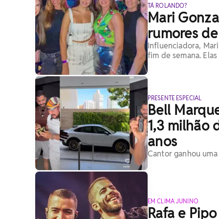
TÁ ROLANDO?
Mari Gonzal
rumores de
Influenciadora, Mari
fim de semana. Elas
PRESENTE ESPECIAL
Bell Marqu
1,3 milhão 
anos
Cantor ganhou uma P
EM CLIMA JUNINO
Rafa e Pip