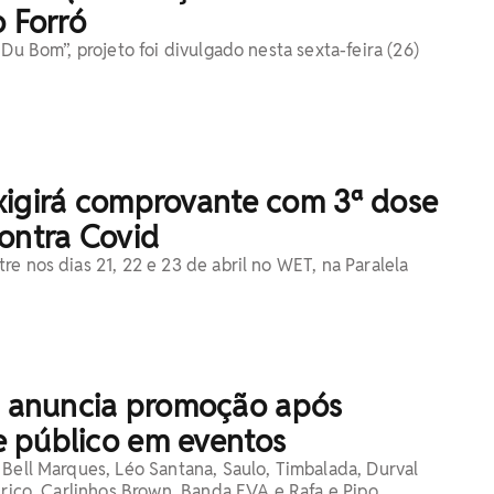
o Forró
 Du Bom”, projeto foi divulgado nesta sexta-feira (26)
xigirá comprovante com 3ª dose
ontra Covid
e nos dias 21, 22 e 23 de abril no WET, na Paralela
anuncia promoção após
 público em eventos
 Bell Marques, Léo Santana, Saulo, Timbalada, Durval
irico, Carlinhos Brown, Banda EVA e Rafa e Pipo