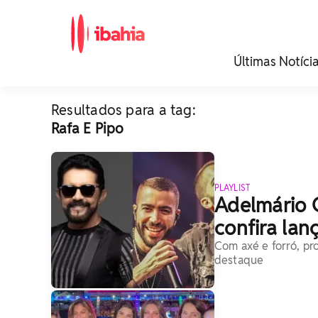
iBahia é o portal de
Últimas Notíci
noticias e
entretenimento da
Bahia.
Resultados para a tag:
Rafa E Pipo
PLAYLIST
Adelmário C
confira la
Com axé e forró, p
destaque