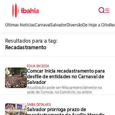
Busca
☰
iBahia é o portal de
noticias e
Últimas Notícias
Carnaval
Salvador
Diversão
De Hoje a Oito
Re
entretenimento da
Bahia.
Resultados para a tag:
Recadastramento
FOLIA EM 2024
Comcar inicia recadastramento para
desfile de entidades no Carnaval de
Salvador
Atualização pode ser feita presencialmente na
sede do Comcar, no Comércio, ou online
SAIBA DETALHES
Salvador prorroga prazo de