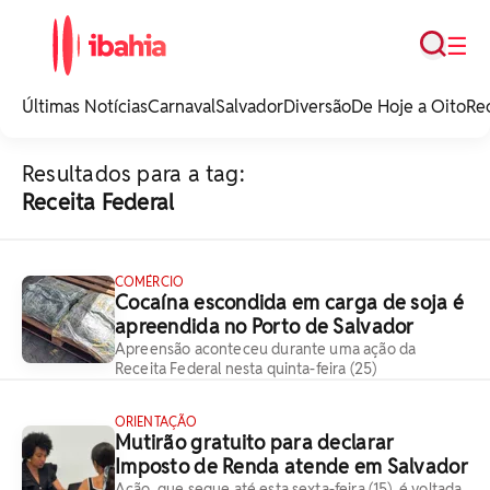
Busca
☰
iBahia é o portal de
noticias e
Últimas Notícias
Carnaval
Salvador
Diversão
De Hoje a Oito
Re
entretenimento da
Bahia.
Resultados para a tag:
Receita Federal
COMÉRCIO
Cocaína escondida em carga de soja é
apreendida no Porto de Salvador
Apreensão aconteceu durante uma ação da
Receita Federal nesta quinta-feira (25)
ORIENTAÇÃO
Mutirão gratuito para declarar
Imposto de Renda atende em Salvador
Ação, que segue até esta sexta-feira (15), é voltada