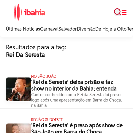
Busca
☰
iBahia é o portal de
noticias e
Últimas Notícias
Carnaval
Salvador
Diversão
De Hoje a Oito
Re
entretenimento da
Bahia.
Resultados para a tag:
Rei Da Seresta
NO SÃO JOÃO
‘Rei da Seresta’ deixa prisão e faz
show no interior da Bahia; entenda
Cantor conhecido como Rei da Seresta foi preso
logo após uma apresentação em Barra do Choça,
na Bahia
REGIÃO SUDOESTE
'Rei da Seresta' é preso após show de
São João em Barra do Choça