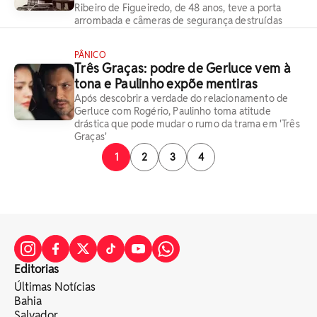
Ribeiro de Figueiredo, de 48 anos, teve a porta
arrombada e câmeras de segurança destruídas
PÂNICO
Três Graças: podre de Gerluce vem à
tona e Paulinho expõe mentiras
Após descobrir a verdade do relacionamento de
Gerluce com Rogério, Paulinho toma atitude
drástica que pode mudar o rumo da trama em 'Três
Graças'
1
2
3
4
Editorias
Últimas Notícias
Bahia
Salvador