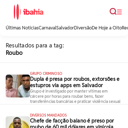
Busca
☰
iBahia é o portal de
noticias e
Últimas Notícias
Carnaval
Salvador
Diversão
De Hoje a Oito
Re
entretenimento da
Bahia.
Resultados para a tag:
Roubo
GRUPO CRIMINOSO
Dupla é presa por roubos, extorsões e
estupros via apps em Salvador
Grupo é investigado por manter vítimas em
cárcere por horas para roubar bens, fazer
transferências bancárias e praticar violência sexual
DIVERSOS MANDADOS
Chefe de facção baiano é preso por
roubo de 60 mil dólares em vinícola