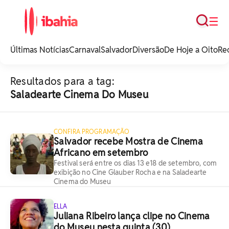
Busca
☰
iBahia é o portal de
noticias e
Últimas Notícias
Carnaval
Salvador
Diversão
De Hoje a Oito
Re
entretenimento da
Bahia.
Resultados para a tag:
Saladearte Cinema Do Museu
CONFIRA PROGRAMAÇÃO
Salvador recebe Mostra de Cinema
Africano em setembro
Festival será entre os dias 13 e18 de setembro, com
exibição no Cine Glauber Rocha e na Saladearte
Cinema do Museu
ELLA
Juliana Ribeiro lança clipe no Cinema
do Museu nesta quinta (30)