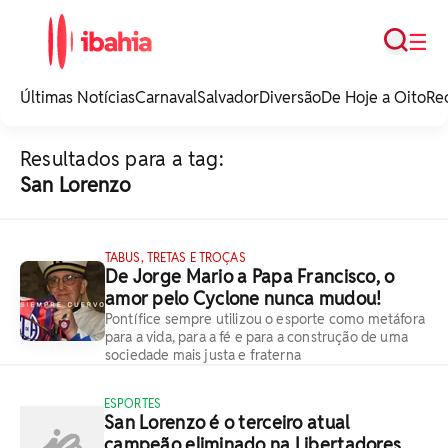
Busca
☰
iBahia é o portal de
noticias e
Últimas Notícias
Carnaval
Salvador
Diversão
De Hoje a Oito
Re
entretenimento da
Bahia.
Resultados para a tag:
San Lorenzo
TABUS, TRETAS E TROÇAS
De Jorge Mario a Papa Francisco, o
amor pelo Cyclone nunca mudou!
Pontífice sempre utilizou o esporte como metáfora
para a vida, para a fé e para a construção de uma
sociedade mais justa e fraterna
ESPORTES
San Lorenzo é o terceiro atual
campeão eliminado na Libertadores