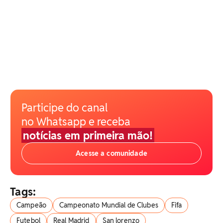
Participe do canal
no Whatsapp e receba
notícias em primeira mão!
Acesse a comunidade
Tags:
Campeão
Campeonato Mundial de Clubes
Fifa
Futebol
Real Madrid
San lorenzo