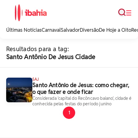
Busca
☰
iBahia é o portal de
noticias e
Últimas Notícias
Carnaval
Salvador
Diversão
De Hoje a Oito
Re
entretenimento da
Bahia.
Resultados para a tag:
Santo Antônio De Jesus Cidade
SAJ
Santo Antônio de Jesus: como chegar,
o que fazer e onde ficar
Considerada 'capital do Recôncavo baiano', cidade é
conhecida pelas festas do período junino
1