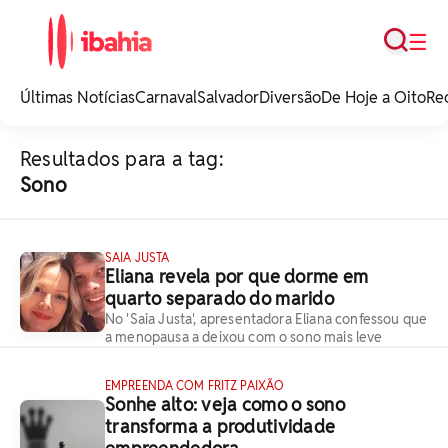
Busca
☰
iBahia é o portal de
noticias e
Últimas Notícias
Carnaval
Salvador
Diversão
De Hoje a Oito
Re
entretenimento da
Bahia.
Resultados para a tag:
Sono
SAIA JUSTA
Eliana revela por que dorme em
quarto separado do marido
No 'Saia Justa', apresentadora Eliana confessou que
a menopausa a deixou com o sono mais leve
EMPREENDA COM FRITZ PAIXÃO
Sonhe alto: veja como o sono
transforma a produtividade