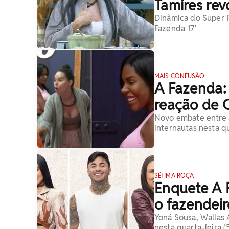
Tamires rev
Dinâmica do Super P
Fazenda 17'
MAIS CONFUSÃO
A Fazenda: 
reação de 
Novo embate entre 
internautas nesta qu
SÉTIMA ROÇA
Enquete A 
o fazendeir
Yoná Sousa, Wallas 
nesta quarta-feira (