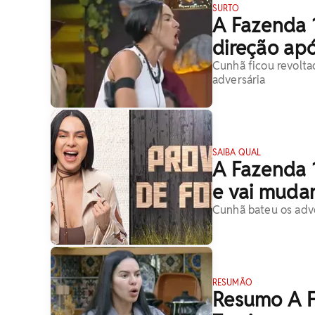
SURTO
A Fazenda 
direção ap
Cunhã ficou revolta
adversária
SAIBA QUAL
A Fazenda 
e vai muda
Cunhã bateu os adve
RESUMÃO
Resumo A F