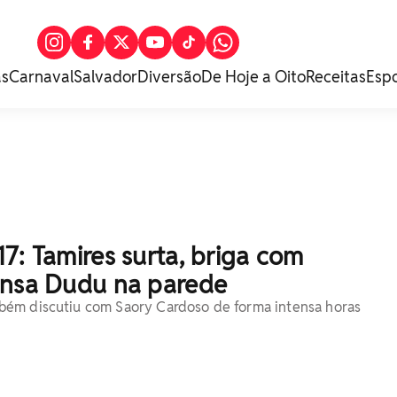
as
Carnaval
Salvador
Diversão
De Hoje a Oito
Receitas
Esp
7: Tamires surta, briga com
ensa Dudu na parede
ém discutiu com Saory Cardoso de forma intensa horas