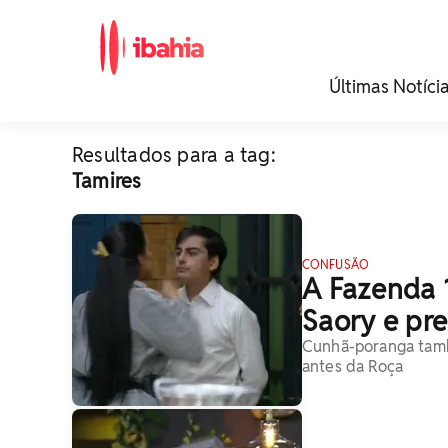
iBahia é o portal de
Últimas Notíci
noticias e
entretenimento da
Bahia.
Resultados para a tag:
Tamires
CONFUSÃO
A Fazenda 1
Saory e pr
Cunhã-poranga tamb
antes da Roça