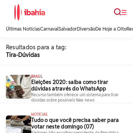
Busca
☰
iBahia é o portal de
noticias e
Últimas Notícias
Carnaval
Salvador
Diversão
De Hoje a Oito
Re
entretenimento da
Bahia.
Resultados para a tag:
Tira-Dúvidas
BRASIL
Eleições 2020: saiba como tirar
dúvidas através do WhatsApp
Recurso também oferece um sistema para tirar
dúvidas sobre possíveis fake news
NOTÍCIAS
Tudo o que você precisa saber para
votar neste domingo (07)
Eleitores irão escolher presidente da República,