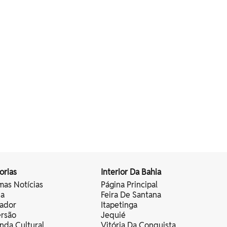
orias
Interior Da Bahia
mas Notícias
Página Principal
ia
Feira De Santana
vador
Itapetinga
ersão
Jequié
nda Cultural
Vitória Da Conquista