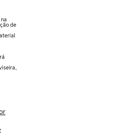
 na
ação de
aterial
erá
iseira,
or
e