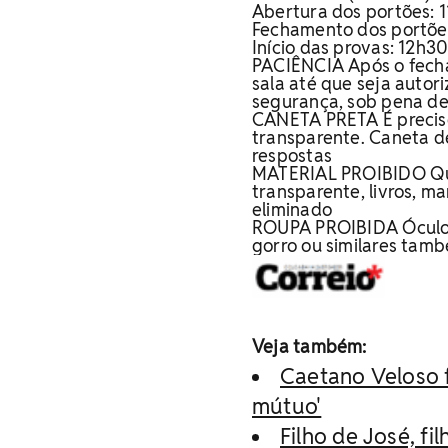
Abertura dos portões: 1
Fechamento dos portões
Início das provas: 12h3
PACIÊNCIA
Após o fech
sala até que seja autor
segurança, sob pena d
CANETA PRETA
É precis
transparente. Caneta d
respostas
MATERIAL PROIBIDO
Qu
transparente, livros, ma
eliminado
ROUPA PROIBIDA
Óculo
gorro ou similares tam
Veja também:
Caetano Veloso 
mútuo'
Filho de José, fi