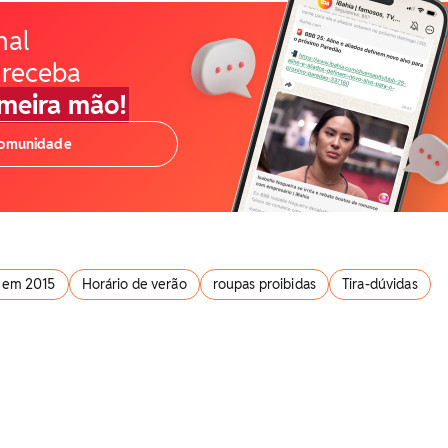
nal
 receba
imeira mão!
comunidade
nem 2015
Horário de verão
roupas proibidas
Tira-dúvidas
s