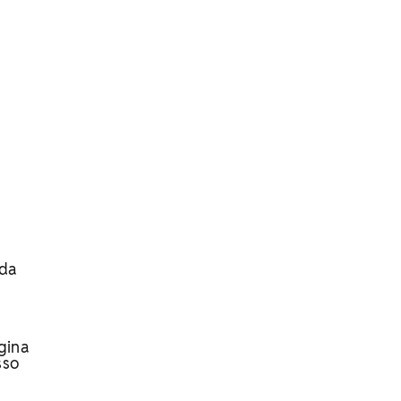
ada
gina
sso