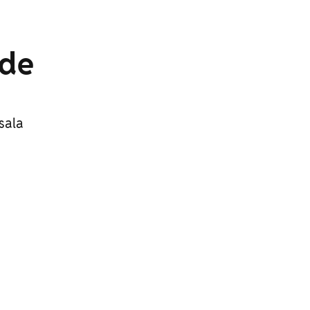
 de
sala