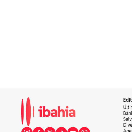
Edit
Últi
Bah
Sal
Div
Age