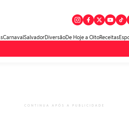
as
Carnaval
Salvador
Diversão
De Hoje a Oito
Receitas
Esp
CONTINUA APÓS A PUBLICIDADE