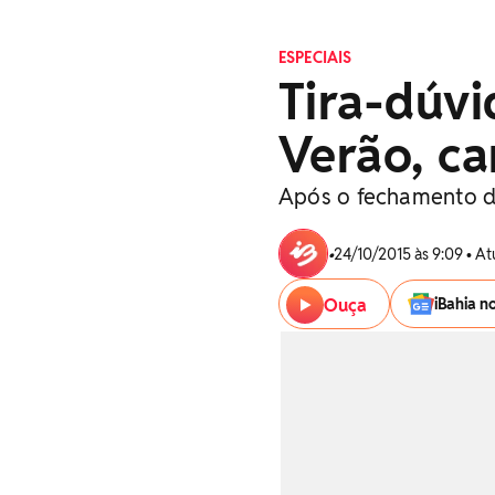
ESPECIAIS
Tira-dúvi
Verão, ca
Após o fechamento do
•
24/10/2015 às 9:09 • A
Ouça
iBahia n