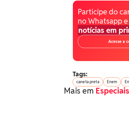
Participe do ca
no Whatsapp e
notícias em pr
Acesse a 
Tags:
caneta preta
Enem
E
Mais em
Especiai