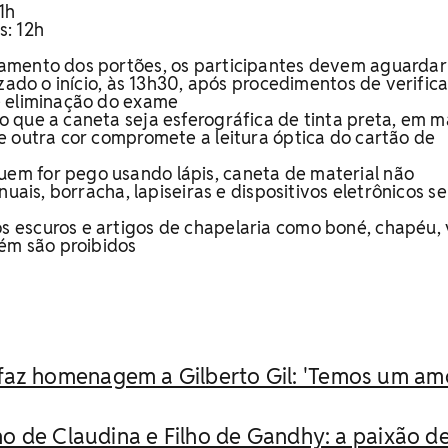
1h
: 12h
0
amento dos portões, os participantes devem aguardar
izado o início, às 13h30, após procedimentos de verific
e eliminação do exame
o que a caneta seja esferográfica de tinta preta, em m
e outra cor compromete a leitura óptica do cartão de
em for pego usando lápis, caneta de material não
nuais, borracha, lapiseiras e dispositivos eletrônicos s
s escuros e artigos de chapelaria como boné, chapéu, v
bém são proibidos
faz homenagem a Gilberto Gil: 'Temos um am
lho de Claudina e Filho de Gandhy: a paixão d