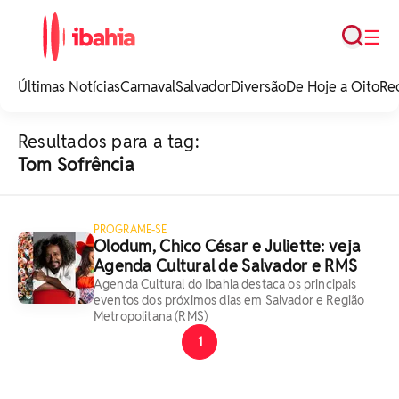
Busca
☰
iBahia é o portal de
noticias e
Últimas Notícias
Carnaval
Salvador
Diversão
De Hoje a Oito
Re
entretenimento da
Bahia.
Resultados para a tag:
Tom Sofrência
PROGRAME-SE
Olodum, Chico César e Juliette: veja
Agenda Cultural de Salvador e RMS
Agenda Cultural do Ibahia destaca os principais
eventos dos próximos dias em Salvador e Região
Metropolitana (RMS)
1