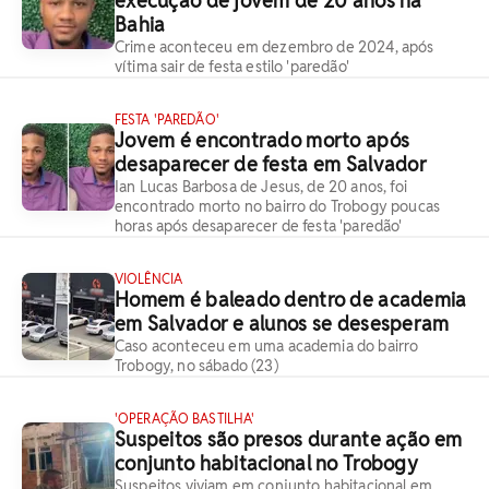
execução de jovem de 20 anos na
Bahia
Crime aconteceu em dezembro de 2024, após
vítima sair de festa estilo 'paredão'
FESTA 'PAREDÃO'
Jovem é encontrado morto após
desaparecer de festa em Salvador
Ian Lucas Barbosa de Jesus, de 20 anos, foi
encontrado morto no bairro do Trobogy poucas
horas após desaparecer de festa 'paredão'
VIOLÊNCIA
Homem é baleado dentro de academia
em Salvador e alunos se desesperam
Caso aconteceu em uma academia do bairro
Trobogy, no sábado (23)
'OPERAÇÃO BASTILHA'
Suspeitos são presos durante ação em
conjunto habitacional no Trobogy
Suspeitos viviam em conjunto habitacional em