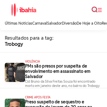
Busca
☰
iBahia é o portal de
noticias e
Últimas Notícias
Carnaval
Salvador
Diversão
De Hoje a Oito
Re
entretenimento da
Bahia.
Resultados para a tag:
Trobogy
VIOLÊNCIA
PMs são presos por suspeita de
envolvimento em assassinato em
Salvador
Cid Bruno da Silva Freitas Souza foi encontrado
morto em janeiro deste ano, no bairro do Trobogy
CRIME APÓS FESTA
Preso suspeito de sequestro e