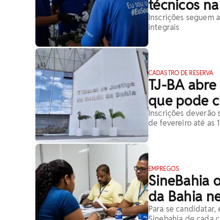
técnicos na
Inscrições seguem 
integrais
CADASTRO DE RESERVA
TJ-BA abre 
que pode ch
Inscrições deverão 
de fevereiro até as
EMPREGOS
SineBahia o
da Bahia ne
Para se candidatar,
Sinebahia de cada 