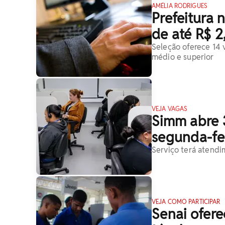
AMÉLIA RODRIGUES
Prefeitura 
de até R$ 2,
Seleção oferece 14 
médio e superior
VEJA VAGAS
Simm abre 
segunda-fei
Serviço terá atendi
VEJA COMO PARTICIPAR
Senai ofere