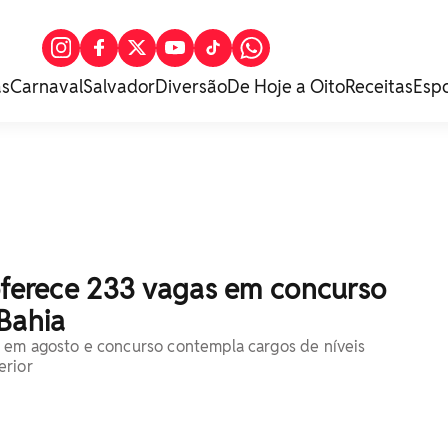
as
Carnaval
Salvador
Diversão
De Hoje a Oito
Receitas
Esp
 oferece 233 vagas em concurso
Bahia
 em agosto e concurso contempla cargos de níveis
erior