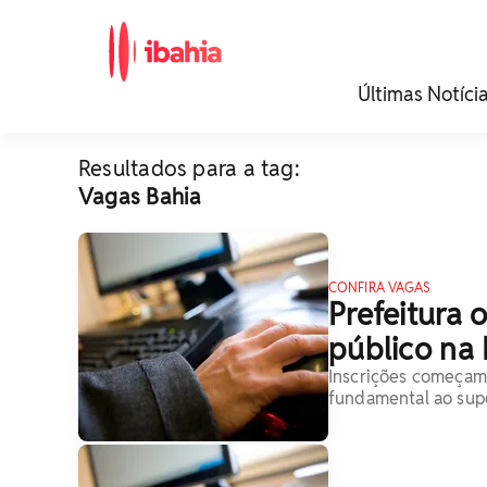
iBahia é o portal de
Últimas Notíci
noticias e
entretenimento da
Bahia.
Resultados para a tag:
Vagas Bahia
CONFIRA VAGAS
Prefeitura
público na 
Inscrições começam
fundamental ao sup