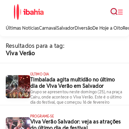
Busca
☰
iBahia é o portal de
noticias e
Últimas Notícias
Carnaval
Salvador
Diversão
De Hoje a Oito
Re
entretenimento da
Bahia.
Resultados para a tag:
Viva Verão
ÚLTIMO DIA
Timbalada agita multidão no último
dia de Viva Verão em Salvador
Grupo se apresentou neste domingo (25), na praça
Cairu, onde acontece o Viva Verão. Este é o último
dia do festival, que começou 16 de fevereiro
PROGRAME-SE
Viva Verão Salvador: veja as atrações
do último dia de festival