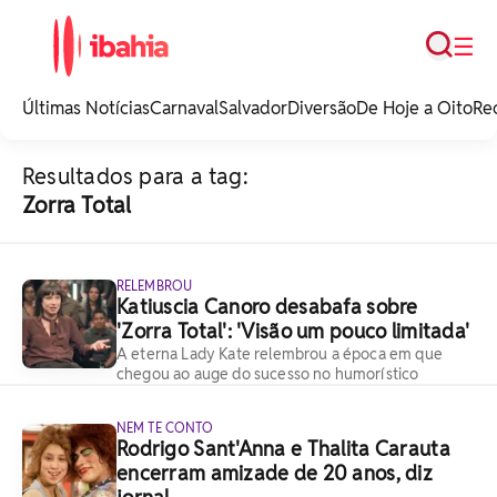
Busca
☰
iBahia é o portal de
noticias e
Últimas Notícias
Carnaval
Salvador
Diversão
De Hoje a Oito
Re
entretenimento da
Bahia.
Resultados para a tag:
Zorra Total
RELEMBROU
Katiuscia Canoro desabafa sobre
'Zorra Total': 'Visão um pouco limitada'
A eterna Lady Kate relembrou a época em que
chegou ao auge do sucesso no humorístico
NEM TE CONTO
Rodrigo Sant'Anna e Thalita Carauta
encerram amizade de 20 anos, diz