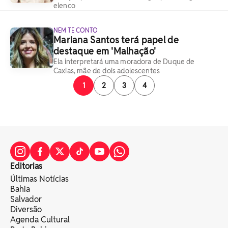
elenco
NEM TE CONTO
Mariana Santos terá papel de
destaque em 'Malhação'
Ela interpretará uma moradora de Duque de
Caxias, mãe de dois adolescentes
1
2
3
4
Editorias
Últimas Notícias
Bahia
Salvador
Diversão
Agenda Cultural