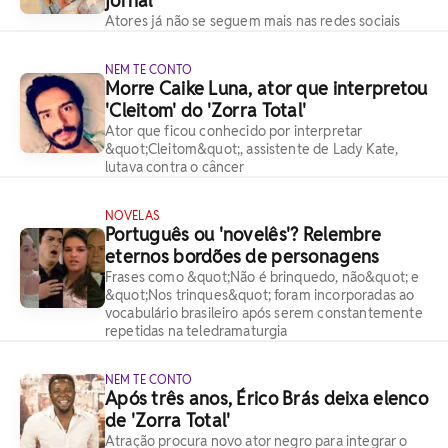
jornal
Atores já não se seguem mais nas redes sociais
NEM TE CONTO
Morre Caike Luna, ator que interpretou
'Cleitom' do 'Zorra Total'
Ator que ficou conhecido por interpretar
&quot;Cleitom&quot;, assistente de Lady Kate,
lutava contra o câncer
NOVELAS
Português ou 'novelês'? Relembre
eternos bordões de personagens
Frases como &quot;Não é brinquedo, não&quot; e
&quot;Nos trinques&quot; foram incorporadas ao
vocabulário brasileiro após serem constantemente
repetidas na teledramaturgia
NEM TE CONTO
Após três anos, Érico Brás deixa elenco
de 'Zorra Total'
Atração procura novo ator negro para integrar o