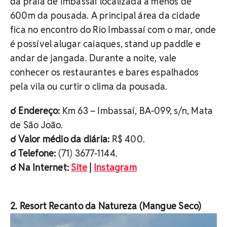
da praia de Imbassaí localizada a menos de
600m da pousada. A principal área da cidade
fica no encontro do Rio Imbassaí com o mar, onde
é possível alugar caiaques, stand up paddle e
andar de jangada. Durante a noite, vale
conhecer os restaurantes e bares espalhados
pela vila ou curtir o clima da pousada.
☌ Endereço:
Km 63 – Imbassaí, BA-099, s/n, Mata
de São João.
☌ Valor médio da diária:
R$ 400.
☌ Telefone:
(71) 3677-1144.
☌ Na Internet:
Site
|
Instagram
2. Resort Recanto da Natureza (Mangue Seco)