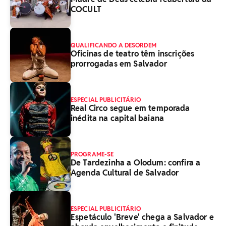
COCULT
QUALIFICANDO A DESORDEM
Oficinas de teatro têm inscrições
prorrogadas em Salvador
ESPECIAL PUBLICITÁRIO
Real Circo segue em temporada
inédita na capital baiana
PROGRAME-SE
De Tardezinha a Olodum: confira a
Agenda Cultural de Salvador
ESPECIAL PUBLICITÁRIO
Espetáculo 'Breve' chega a Salvador e