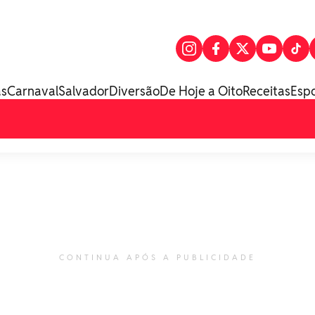
as
Carnaval
Salvador
Diversão
De Hoje a Oito
Receitas
Esp
CONTINUA APÓS A PUBLICIDADE