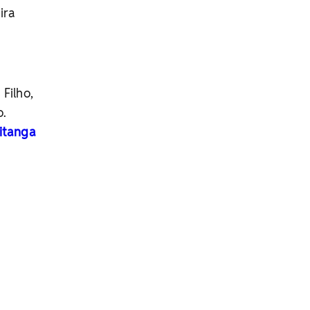
ira
 Filho,
o.
Pitanga