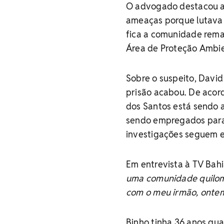
O advogado destacou ai
ameaças porque lutava 
fica a comunidade rema
Área de Proteção Ambie
Sobre o suspeito, David
prisão acabou. De acord
dos Santos está sendo a
sendo empregados para 
investigações seguem em
Em entrevista à TV Bah
uma comunidade quilom
com o meu irmão, ontem
Binho tinha 36 anos qua