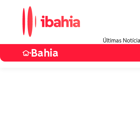
Últimas Notíci
Bahia
•