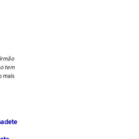
 irmão
ão tem
o mais
nadete