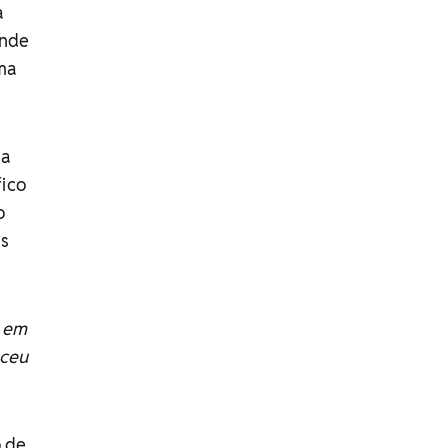
a
onde
ma
da
fico
o
as
r em
eceu
o de