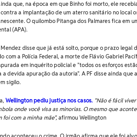
nda que, na época em que Binho foi morto, ele recebi
contra a implantação de um aterro sanitário no local 
nescente. O quilombo Pitanga dos Palmares fica em u
ntal (APA).
 Mendez disse que já está solto, porque o prazo legal 
o com a Polícia Federal, a morte de Flávio Gabriel Pací
purada em inquérito policial e "todos os esforços estã
a devida apuração da autoria". A PF disse ainda que 
 sigilo.
ia,
Wellington pediu justiça nos casos.
"Não é fácil vive
bola onde você visa as minorias. O mesmo que acont
 foi com a minha mãe",
afirmou Wellington
ndo aconteceu o crime. O irmão afirma que ele foi alv