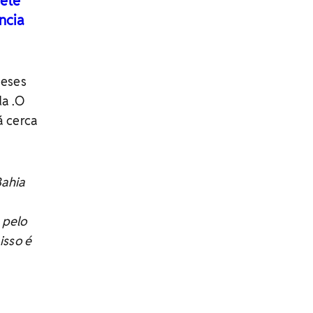
dete
ncia
meses
da .O
á cerca
Bahia
 pelo
isso é