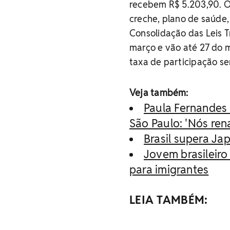
recebem R$ 5.203,90. O
creche, plano de saúde,
Consolidação das Leis Tr
março e vão até 27 do
taxa de participação ser
Veja também:
Paula Fernandes
São Paulo: 'Nós re
Brasil supera Jap
Jovem brasileir
para imigrantes
LEIA TAMBÉM: