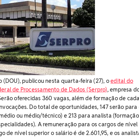
o (DOU), publicou nesta quarta-feira (27), o
edital do
deral de Processamento de Dados (Serpro)
, empresa d
 Serão oferecidas 360 vagas, além de formação de cad
nvocações. Do total de oportunidades, 147 serão para
 médio ou médio/técnico) e 213 para analista (formação
specialidades). A remuneração para os cargos de níve
go de nível superior o salário é de 2.601,95, e os analis