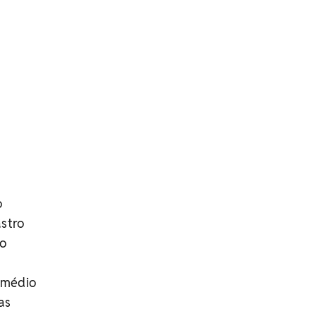
o
astro
 o
l médio
tas