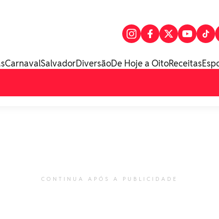
as
Carnaval
Salvador
Diversão
De Hoje a Oito
Receitas
Esp
CONTINUA APÓS A PUBLICIDADE