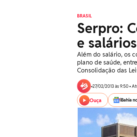
BRASIL
Serpro: 
e salário
Além do salário, os c
plano de saúde, entre
Consolidação das Leis
•
27/02/2013 às 9:50 • A
Ouça
iBahia n