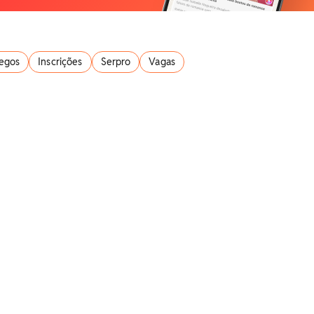
egos
Inscrições
Serpro
Vagas