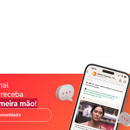
nal
 receba
imeira mão!
comunidade