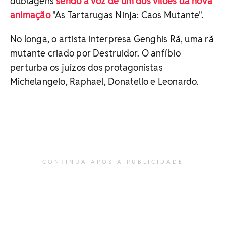
dublagens
sendo a voz de um dos vilões da nova
animação
"As Tartarugas Ninja: Caos Mutante".
No longa, o artista interpresa Genghis Rã, uma rã
mutante criado por Destruidor. O anfíbio
perturba os juízos dos protagonistas
Michelangelo, Raphael, Donatello e Leonardo.
CONTINUA APÓS A PUBLICIDADE