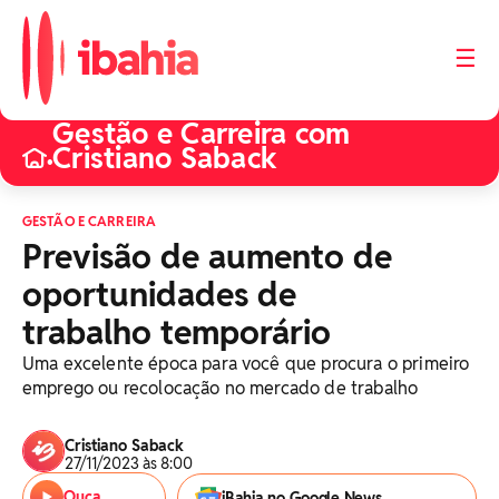
☰
Gestão e Carreira com
Cristiano Saback
•
GESTÃO E CARREIRA
Previsão de aumento de
oportunidades de
trabalho temporário
Uma excelente época para você que procura o primeiro
emprego ou recolocação no mercado de trabalho
Cristiano Saback
27/11/2023 às 8:00
Ouça
iBahia no Google News