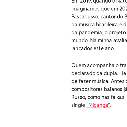
Em 2019, quando o Natur
imaginamos que em 2020
Passapusso, cantor do B
da música brasileira e
da pandemia, o projeto 
mundo. Na minha avaliaç
lançados este ano.
Quem acompanha o traba
declarado da dupla. Há 
de fazer música. Antes 
compositores baianos j
Russo, como nas faixas 
single
“Miçanga”
.