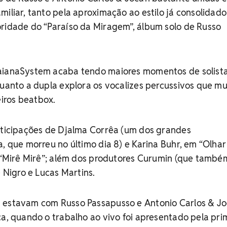
miliar, tanto pela aproximação ao estilo já consolidad
oridade do “Paraíso da Miragem”, álbum solo de Russo
aianaSystem acaba tendo maiores momentos de solist
quanto a dupla explora os vocalizes percussivos que mu
iros beatbox.
articipações de Djalma Corrêa (um dos grandes
a, que morreu no último dia 8) e Karina Buhr, em “Olhar
m “Mirê Mirê”; além dos produtores Curumin (que també
é Nigro e Lucas Martins.
 estavam com Russo Passapusso e Antonio Carlos & Jo
ca, quando o trabalho ao vivo foi apresentado pela pri