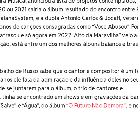
a Musical anunciou a lista de projetos contemplados,
 ou 2021 sairia o álbum resultado do encontro entre 
aianaSystem, e a dupla Antonio Carlos & Jocafi, vete
 donos de canções consagradas como “Você Abusou”. Po
atrasou e só agora em 2022 “Alto da Maravilha” veio a
ão, está entre um dos melhores álbuns baianos e brasi
lho de Russo sabe que o cantor e compositor é um f
anos ele fala da admiração e da influência deles no seu
de se juntarem para o álbum, o trio de cantores e
á tinha se encontrado em shows e em gravações da b
“Salve” e “Água”, do álbum
“O Futuro Não Demora”
; e n