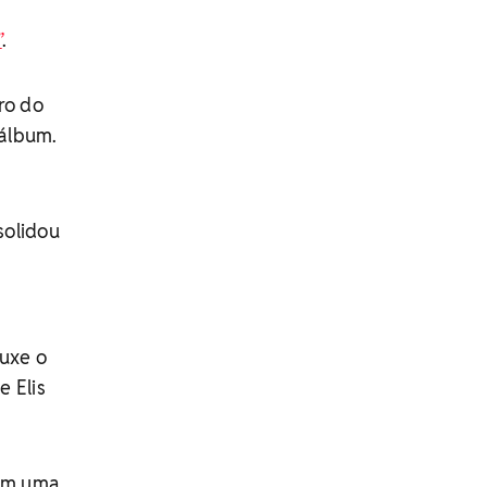
”
.
ro do
 álbum.
solidou
ouxe o
 Elis
 em uma