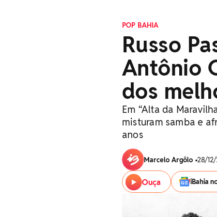
POP BAHIA
Russo Pas
Antônio 
dos melh
Em “Alta da Maravilh
misturam samba e afr
anos
Marcelo Argôlo
•
28/12/
Ouça
iBahia n