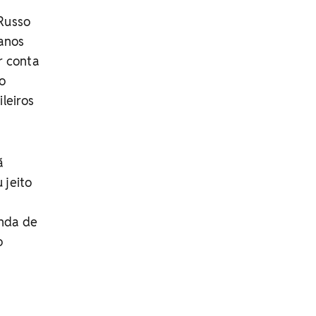
Russo
ranos
r conta
o
leiros
ã
 jeito
anda de
o