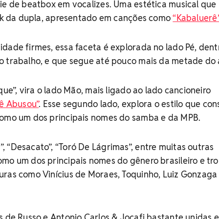
ie de beatbox em vocalizes. Uma estética musical que
funk da dupla, apresentado em canções como
“Kabaluerê
dade firmes, essa faceta é explorada no lado Pé, dent
o trabalho, e que segue até pouco mais da metade do
que”, vira o lado Mão, mais ligado ao lado cancioneiro
ê Abusou”
. Esse segundo lado, explora o estilo que con
como um dos principais nomes do samba e da MPB.
 “Desacato”, “Toró De Lágrimas”, entre muitas outras
mo um dos principais nomes do gênero brasileiro e tr
ras como Vinícius de Moraes, Toquinho, Luiz Gonzaga e
es de Russo e Antonio Carlos & Jocafi bastante unidas