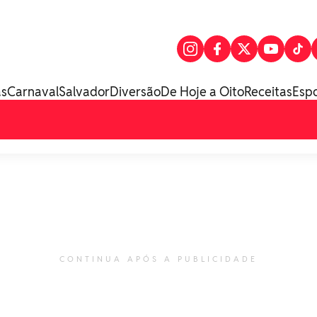
as
Carnaval
Salvador
Diversão
De Hoje a Oito
Receitas
Esp
CONTINUA APÓS A PUBLICIDADE