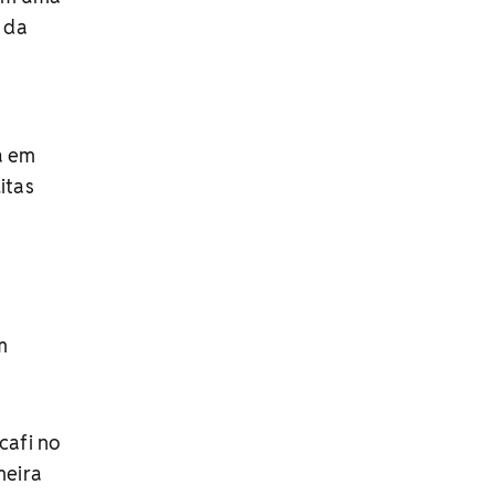
o da
a em
itas
m
cafi no
meira