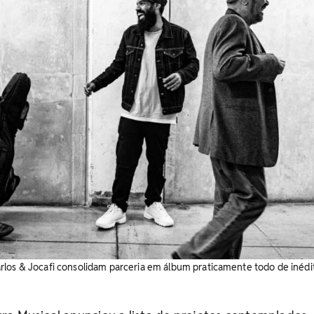
los & Jocafi consolidam parceria em álbum praticamente todo de inédit